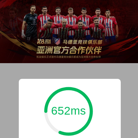
652ms